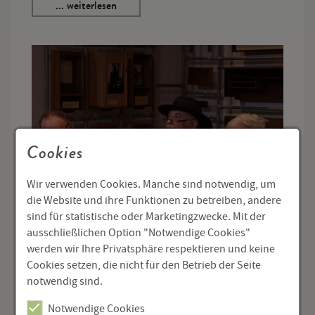
... weiterlesen
Cookies
Wir verwenden Cookies. Manche sind notwendig, um
die Website und ihre Funktionen zu betreiben, andere
sind für statistische oder Marketingzwecke. Mit der
ausschließlichen Option "Notwendige Cookies"
MundArt Neu
werden wir Ihre Privatsphäre respektieren und keine
Cookies setzen, die nicht für den Betrieb der Seite
13. Januar 2025
notwendig sind.
Die Gruppe „neue mundart“ stellt sich vor:
Notwendige Cookies