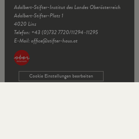
Adalbert-Stifter-Institut des Landes Oberösterreich
Adalbert-Stifter-Platz 1
4020 Linz
Telefon: +43 (0)732 7720/11294–11295
E-Mail:
office
@
stifter-haus.at
Cookie Einstellungen bearbeiten
Service
Kontaktformular
Ausschreibungen
Programmrichtlinien
Sitemap
Links