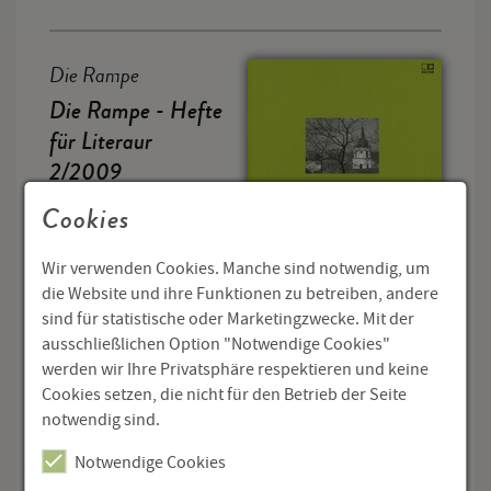
Die Rampe
Die Rampe - Hefte
für Literaur
2/2009
Litauen lesen
Cookies
Hg. von Cornelius Hell
Wir verwenden Cookies. Manche sind notwendig, um
die Website und ihre Funktionen zu betreiben, andere
115 Seiten
sind für statistische oder Marketingzwecke. Mit der
ISBN 978-3-85499-586-9
ausschließlichen Option "Notwendige Cookies"
werden wir Ihre Privatsphäre respektieren und keine
€ 6,20
Cookies setzen, die nicht für den Betrieb der Seite
notwendig sind.
Menge
Notwendige Cookies