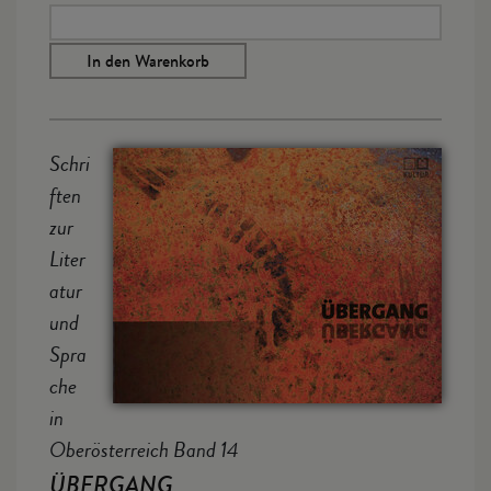
In den Warenkorb
Schri
ften
zur
Liter
atur
und
Spra
che
in
Oberösterreich Band 14
ÜBERGANG