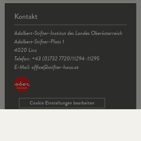
Kontakt
Adalbert-Stifter-Institut des Landes Oberösterreich
Adalbert-Stifter-Platz 1
4020 Linz
Telefon: +43 (0)732 7720/11294–11295
E-Mail:
office
@
stifter-haus.at
Cookie Einstellungen bearbeiten
Service
Kontaktformular
Ausschreibungen