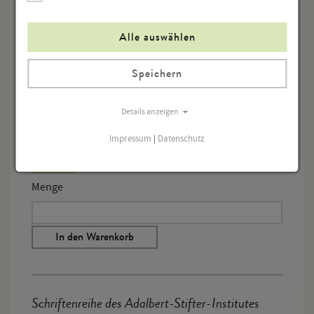
StifterHaus, 30. April bis 29. Mai 1997
Hg. vom Adalbert-Stifter-Institut des Landes
Alle auswählen
Oberösterreich,
Speichern
Linz 1997
148 Seiten
Details anzeigen
ISBN 3-900424-10-1
Impressum
|
Datenschutz
€ 13,00
Menge
In den Warenkorb
Schriftenreihe des Adalbert-Stifter-Institutes