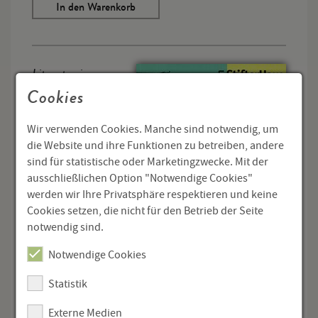
In den Warenkorb
Literatur im
Cookies
StifterHaus
Folge 10
Wir verwenden Cookies. Manche sind notwendig, um
Mythos und
die Website und ihre Funktionen zu betreiben, andere
Utopie
sind für statistische oder Marketingzwecke. Mit der
ausschließlichen Option "Notwendige Cookies"
Andeutungen
werden wir Ihre Privatsphäre respektieren und keine
eines
Cookies setzen, die nicht für den Betrieb der Seite
literarischen und
notwendig sind.
kulturellen
Notwendige Cookies
Phänomens im
20. Jahrhundert
Statistik
Publikation zur Ausstellung in der Galerie im
Externe Medien