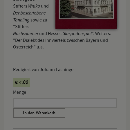
Witiko
Stifters
und
Der beschriebene
Tännling
sowie zu
"Stifters
Nachsommer
Glasperlenspiel
und Hesses
". Weiters:
"Der Dialekt des Innviertels zwischen Bayern und
Österreich" u.a.
Redigiert von Johann Lachinger
€ 4,00
Menge
In den Warenkorb