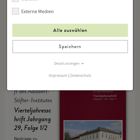
Preis pro Heft
Externe Medien
€ 5,00
Alle auswählen
Menge
Speichern
In den Warenkorb
Details anzeigen
Impressum
|
Datenschutz
Vierteljahresschri
ft des Adalbert-
Stifter-Institutes
Vierteljahressc
hrift Jahrgang
29, Folge 1/2
Beiträge zu