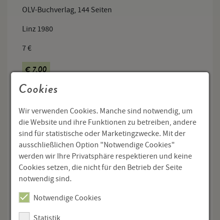
OLV-Buchverlag, 144 Seiten
Linz 1980
7 €
€ 7,00
Cookies
Menge
Wir verwenden Cookies. Manche sind notwendig, um
In den Warenkorb
die Website und ihre Funktionen zu betreiben, andere
sind für statistische oder Marketingzwecke. Mit der
ausschließlichen Option "Notwendige Cookies"
werden wir Ihre Privatsphäre respektieren und keine
Vierteljahresschrift des Adalbert-Stifter-
Cookies setzen, die nicht für den Betrieb der Seite
notwendig sind.
Institutes
Vierteljahresschrift Jahrgang 29, Folge 1
Notwendige Cookies
(1980) - Jahrgang 34, Folge 4 (1985)
Statistik