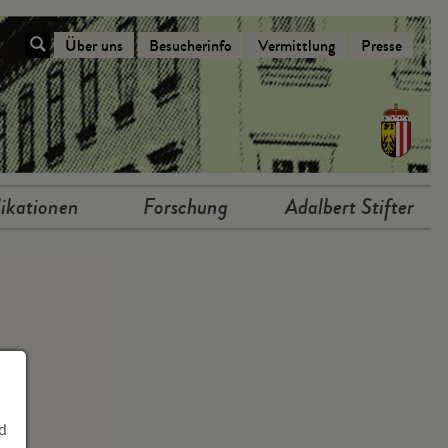
Über uns
Besucherinfo
Vermittlung
Presse
Navigation Über das Stifterhaus
ikationen
Forschung
Adalbert Stifter
d