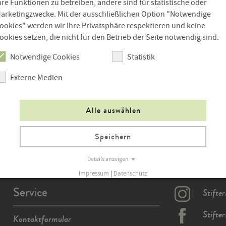
hre Funktionen zu betreiben, andere sind für statistische oder
gelesen und erkläre mich mit der automationsgestützten
arketingzwecke. Mit der ausschließlichen Option "Notwendige
ten Daten einverstanden.
*
ookies" werden wir Ihre Privatsphäre respektieren und keine
ookies setzen, die nicht für den Betrieb der Seite notwendig sind.
Notwendige Cookies
Statistik
 nun wünschen sich
abzumelden, dann klicken sie bitte hier.
Externe Medien
Alle auswählen
Speichern
terreich
Details anzeigen
Impressum
|
Datenschutz
Service
Stifte
Stifte
Kontaktformular