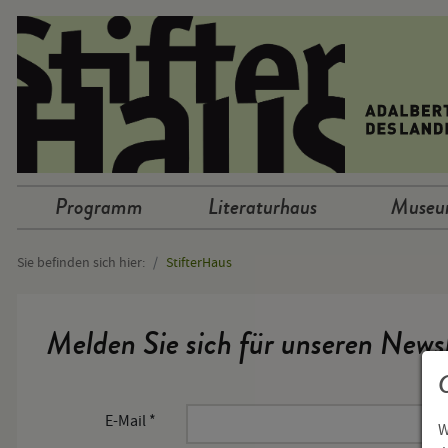
Sprunglinks
Programm
Literaturhaus
Muse
Hauptnavigation
Sie befinden sich hier:
StifterHaus
Hauptinhalt
Melden Sie sich für unseren Newsl
E-Mail
*
W