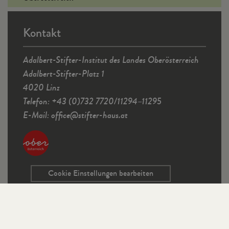
Kontakt
Adalbert-Stifter-Institut des Landes Oberösterreich
Adalbert-Stifter-Platz 1
4020 Linz
Telefon: +43 (0)732 7720/11294–11295
E-Mail:
office
@
stifter-haus.at
Cookie Einstellungen bearbeiten
Service
Kontaktformular