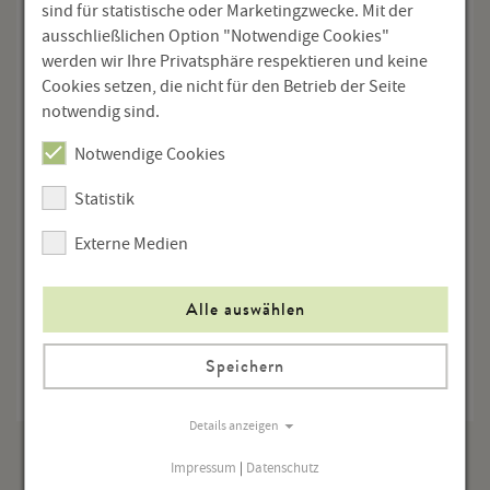
... weiterlesen
sind für statistische oder Marketingzwecke. Mit der
ausschließlichen Option "Notwendige Cookies"
werden wir Ihre Privatsphäre respektieren und keine
Episode 7
Cookies setzen, die nicht für den Betrieb der Seite
notwendig sind.
20. Mai 2021
Katharina Maurer im Gespräch mit Eva Schörkhuber
Notwendige Cookies
Statistik
Externe Medien
... weiterlesen
Alle auswählen
1
2
3
nächste
Seite 1 von 3
Speichern
Details anzeigen
Impressum
|
Datenschutz