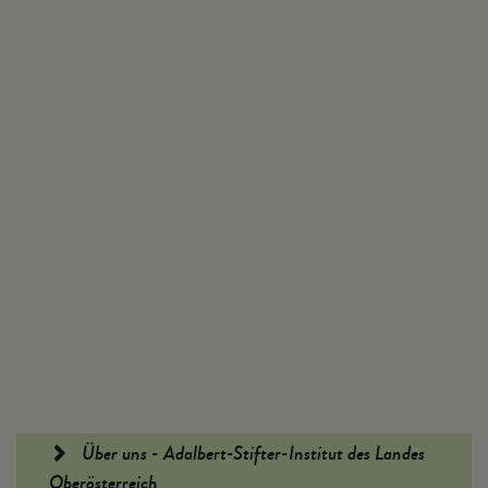
Fußleiste
Über uns - Adalbert-Stifter-Institut des Landes
Oberösterreich