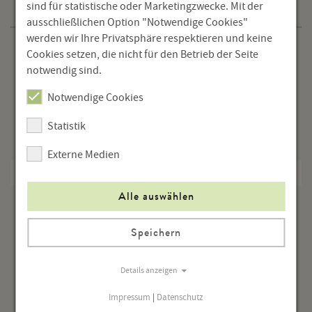
sind für statistische oder Marketingzwecke. Mit der
Programm
ausschließlichen Option "Notwendige Cookies"
werden wir Ihre Privatsphäre respektieren und keine
Veranstaltungen
Cookies setzen, die nicht für den Betrieb der Seite
notwendig sind.
Ausstellungen
Notwendige Cookies
Tagungen
Statistik
Home Viewing
Externe Medien
Das Arbeitszimmer – Podcast
Alle auswählen
Kafkas letzte Tage - Podcast
Speichern
Details anzeigen
Impressum
|
Datenschutz