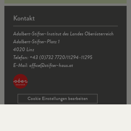
Kontakt
Adalbert-Stifter-Institut des Landes Oberösterreich
Adalbert-Stifter-Platz 1
4020 Linz
Telefon: +43 (0)732 7720/11294–11295
E-Mail:
office
@
stifter-haus.at
Cookie Einstellungen bearbeiten
Service
Kontaktformular