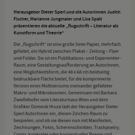
Herausgeber Dieter Sperl und die Autorinnen Judith
Fischer, Marianne Jungmaier und Lisa Spalt
präsentieren die aktuelle „flugschrift – Literatur als
Kunstform und Theorie“
Die „flugschrift“ ist eine große Seite Papier, mehrfach
gefaltet, ein Hybrid zwischen Plakat – Zeitung – Flyer
und Folder. Sie ist ein Publikations- und Experientier-
Raum, eine Gestaltungsaufforderung an AutorInnen,
eine Möglichkeitsform, die 48 x 68 cm beidseitig
bedruckbare Fläche bietet, für die komprimierte
Version eines Multiversums ineinander gefalteter
Makro- und Mikrokosmen. Gemeinsam mit Barbara
Zwiefelhofer vom Literaturhaus Wien und dem
Grafiker Dominik Hruza lädt der Herausgeber Dieter
Sperl AutorInnen ein, diesen Zeichen-Raum zu
bespielen, und ob sie diesen nun mit Manifesten,
Zeichnungen, Fotos, Scherenschnitten, Trashpoetry,
Comix, konkreter oder konzeptueller Poesie und