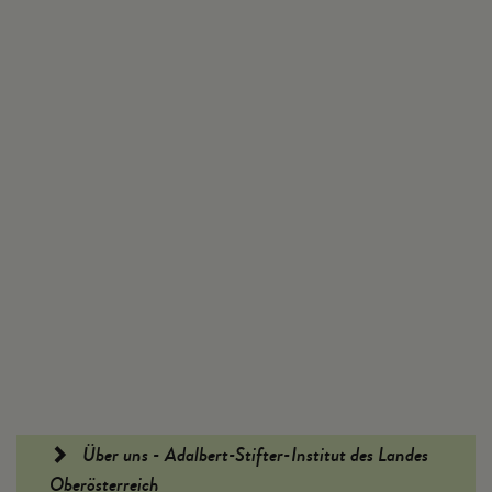
Fußleiste
Über uns - Adalbert-Stifter-Institut des Landes
Oberösterreich