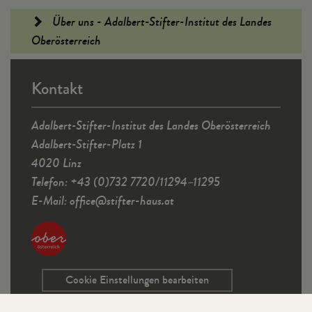
Fußleiste
Über uns - Adalbert-Stifter-Institut des Landes
Oberösterreich
Kontakt
Adalbert-Stifter-Institut des Landes Oberösterreich
Adalbert-Stifter-Platz 1
4020 Linz
Telefon: +43 (0)732 7720/11294–11295
E-Mail:
office
@
stifter-haus.at
Cookie Einstellungen bearbeiten
Service