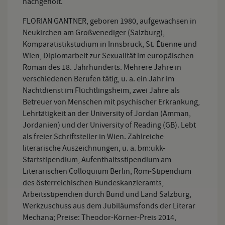
nachgeholt.
FLORIAN GANTNER, geboren 1980, aufgewachsen in
Neukirchen am Großvenediger (Salzburg),
Komparatistikstudium in Innsbruck, St. Étienne und
Wien, Diplomarbeit zur Sexualität im europäischen
Roman des 18. Jahrhunderts. Mehrere Jahre in
verschiedenen Berufen tätig, u. a. ein Jahr im
Nachtdienst im Flüchtlingsheim, zwei Jahre als
Betreuer von Menschen mit psychischer Erkrankung,
Lehrtätigkeit an der University of Jordan (Amman,
Jordanien) und der University of Reading (GB). Lebt
als freier Schriftsteller in Wien. Zahlreiche
literarische Auszeichnungen, u. a. bm:ukk-
Startstipendium, Aufenthaltsstipendium am
Literarischen Colloquium Berlin, Rom-Stipendium
des österreichischen Bundeskanzleramts,
Arbeitsstipendien durch Bund und Land Salzburg,
Werkzuschuss aus dem Jubiläumsfonds der Literar
Mechana; Preise: Theodor-Körner-Preis 2014,