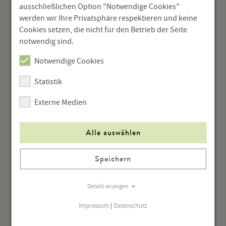
ausschließlichen Option "Notwendige Cookies"
Wortgeografie
werden wir Ihre Privatsphäre respektieren und keine
Cookies setzen, die nicht für den Betrieb der Seite
Sprachatlas
notwendig sind.
Notwendige Cookies
Höratlanten
Statistik
Sprachvariation
Externe Medien
Namenforschung
Aktuelles in der Sprachforschung
Alle auswählen
Speichern
Details anzeigen
Impressum
|
Datenschutz