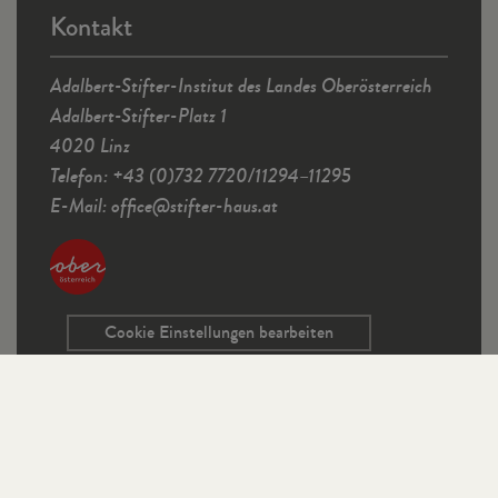
Kontakt
Adalbert-Stifter-Institut des Landes Oberösterreich
Adalbert-Stifter-Platz 1
4020 Linz
Telefon: +43 (0)732 7720/11294–11295
E-Mail:
office
@
stifter-haus.at
Cookie Einstellungen bearbeiten
Service
Kontaktformular
Ausschreibungen
Programmrichtlinien