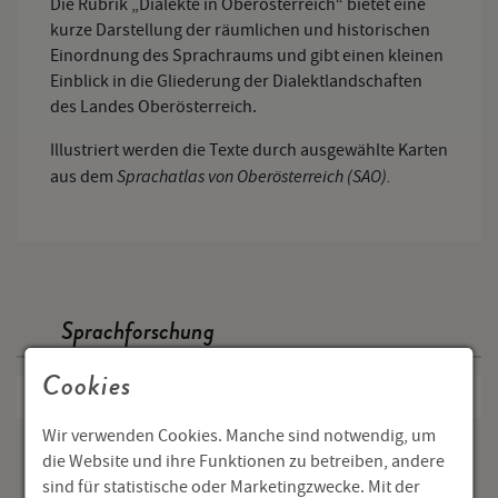
Die Rubrik „Dialekte in Oberösterreich“ bietet eine
kurze Darstellung der räumlichen und historischen
Einordnung des Sprachraums und gibt einen kleinen
Einblick in die Gliederung der Dialektlandschaften
des Landes Oberösterreich.
Illustriert werden die Texte durch ausgewählte Karten
Sprachatlas von Oberösterreich (SAO).
aus dem
Sprachforschung
Cookies
Dialekte in OÖ.
Wir verwenden Cookies. Manche sind notwendig, um
Bairisch
die Website und ihre Funktionen zu betreiben, andere
sind für statistische oder Marketingzwecke. Mit der
Lautgeografie