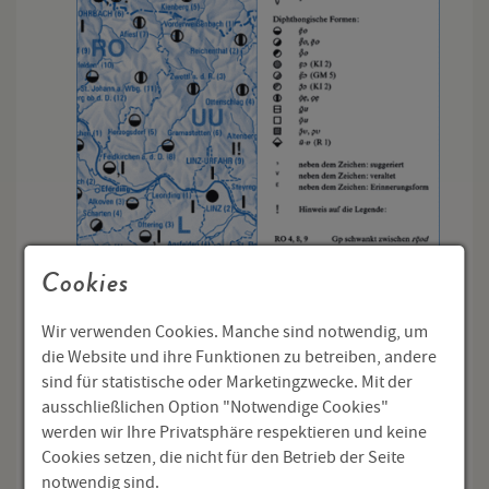
Cookies
Die grundlegende Darstellungsform, d.h. Publikation
der von uns mit bestem Wissen und Gewissen
Wir verwenden Cookies. Manche sind notwendig, um
interpretierten Daten, ist das SAO-Kartenwerk. Es soll
die Website und ihre Funktionen zu betreiben, andere
in fünf Bänden eine repräsentative Auswahl aus den
sind für statistische oder Marketingzwecke. Mit der
erhobenen Sprachdaten dokumentieren. Die Bände I
ausschließlichen Option "Notwendige Cookies"
und II sind der Lautgeografie gewidmet, Band III der
werden wir Ihre Privatsphäre respektieren und keine
Grammatik, die Bände IV und V der Wortgeografie.
Cookies setzen, die nicht für den Betrieb der Seite
notwendig sind.