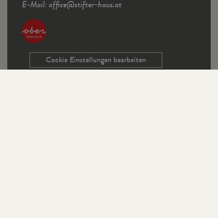
E-Mail:
office
@
stifter-haus.at
Cookie Einstellungen bearbeiten
Service
Kontaktformular
Ausschreibungen
Programmrichtlinien
Sitemap
Links
Impressum
Datenschutz
StifterHaus auf Instagram