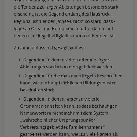
inger
die Tendenz zu -
-Ableitungen besonders stark
erscheint, ist die Gegend entlang des Hausruck.
inger
Regional ist hier der „
-Druck“ so stark, dass -
inger
an Orts- und Hofnamen anhaften kann, bei
denen eine Regelhaftigkeit kaum zu erkennen ist.
Zusammenfassend gesagt, gibt es:
inger
Gegenden, in denen selten oder nie -
-
Ableitungen von Ortsnamen gebildet werden;
Gegenden, für die man nach Regeln beschreiben
kann, wie die hauptsächlichen Bildungsmuster
beschaffen sind;
inger
Gegenden, in denen -
an vielerlei
Ortsnamen anhaften kann, sodass bei häufigen
Namenwörtern nicht mehr mit dem System
„wahrscheinlicher Ursprungspunkt /
Verbreitungsgebiet des Familiennamens“
gearbeitet werden kann, weil zu viele Namen als