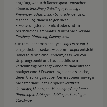
angefügt, wodurch Namenspaare entstehen
Grössling / Grösslinger, Preining /
können:
Preininger, Scharsching / Scharschinger
usw.
-ing-
Manche
Namen zeigen diese
Erweiterungstendenz nicht oder sind im
bearbeiteten Datenmaterial nicht nachweisbar:
Fasching, Pfifferling, Gloning
usw.
-inger
-l-
In Familiennamen des Typs
wird ein
-linger
eingeschoben, sodass wiederum
entsteht.
Dabei zeigt sich eine Tendenz, dass weit von
Ursprungspunkt und hauptsächlichem
Verteilungsgebiet abgewanderte Namenträger
-l-
häufiger eine
Erweiterung bilden als solche,
deren Ursprungsort über Generationen hinweg in
Jetzinger –
nächster Nähe liegt. Beispiele:
Jetzlinger; Mühringer – Mührlinger; Pimpfinger –
Pimpflinger; Jebinger – Jeblinger; Starzinger –
Starzlinger.