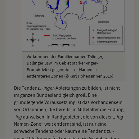
Vorkommen der Familiennamen Talinger,
Dallinger usw. im Gebiet starker -inger-
Produktivität gegenüber -er-Namen in
entfernteren Zonen (© Karl Hohensinner, 2016)
inger
Die Tendenz, -
-Ableitungen zu bilden, ist nicht
im ganzen Bundesland gleich groß. Eine
grundlegende Voraussetzung ist das Vorhandensein
von Ortsnamen, die bereits im Mittelalter die Endung
ing
ing
-
aufweisen. In Randgebieten, die von dieser „-
-
Namen-Zone“ weit entfernt sind, ist nur eine
schwache Tendenz oder kaum eine Tendenz zu -
inger
-Ableitungen festzustellen. Ein Gebiet, in dem