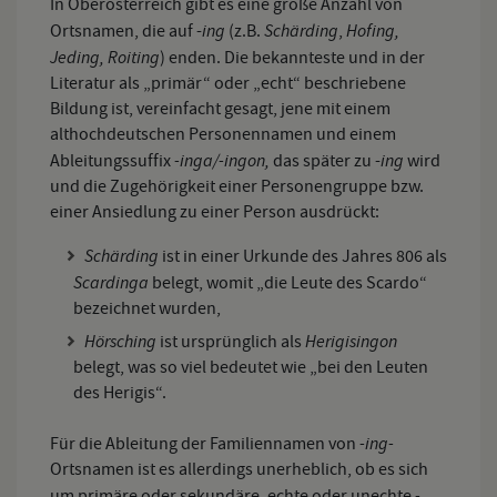
In Oberösterreich gibt es eine große Anzahl von
ing
Schärding
Hofing,
Ortsnamen, die auf -
(z.B.
,
Jeding, Roiting
) enden. Die bekannteste und in der
Literatur als „primär“ oder „echt“ beschriebene
Bildung ist, vereinfacht gesagt, jene mit einem
althochdeutschen Personennamen und einem
-inga/-ingon,
ing
Ableitungssuffix
das später zu -
wird
und die Zugehörigkeit einer Personengruppe bzw.
einer Ansiedlung zu einer Person ausdrückt:
Schärding
ist in einer Urkunde des Jahres 806 als
Scardinga
belegt, womit „die Leute des Scardo“
bezeichnet wurden,
Hörsching
Herigisingon
ist ursprünglich als
belegt, was so viel bedeutet wie „bei den Leuten
des Herigis“.
-ing-
Für die Ableitung der Familiennamen von
Ortsnamen ist es allerdings unerheblich, ob es sich
-
um primäre oder sekundäre, echte oder unechte