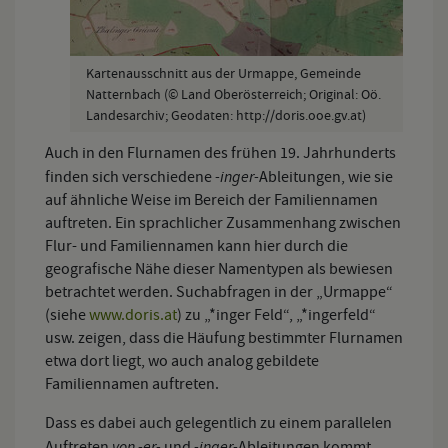
Kartenausschnitt aus der Urmappe, Gemeinde
Natternbach (© Land Oberösterreich; Original: Oö.
Landesarchiv; Geodaten: http://doris.ooe.gv.at)
Auch in den Flurnamen des frühen 19. Jahrhunderts
-inger-
finden sich verschiedene
Ableitungen, wie sie
auf ähnliche Weise im Bereich der Familiennamen
auftreten. Ein sprachlicher Zusammenhang zwischen
Flur- und Familiennamen kann hier durch die
geografische Nähe dieser Namentypen als bewiesen
betrachtet werden. Suchabfragen in der „Urmappe“
(siehe
www.doris.at
) zu „*inger Feld“, „*ingerfeld“
usw. zeigen, dass die Häufung bestimmter Flurnamen
etwa dort liegt, wo auch analog gebildete
Familiennamen auftreten.
Dass es dabei auch gelegentlich zu einem parallelen
von -er-
-inger-
Auftreten
und
Ableitungen kommt,