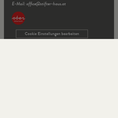
E-Mail:
office
@
stifter-haus.at
Cookie Einstellungen bearbeiten
Service
Kontaktformular
Ausschreibungen
Programmrichtlinien
Sitemap
Links
Impressum
Datenschutz
StifterHaus auf Instagram