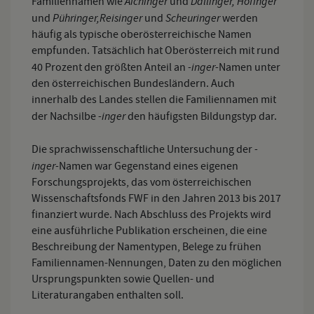
Aichinger
Dallinger, Hofinger
Familiennamen wie
und
Pühringer,
Reisinger
Scheuringer
und
und
werden
häufig als typische oberösterreichische Namen
empfunden. Tatsächlich hat Oberösterreich mit rund
-inger-
40 Prozent den größten Anteil an
Namen unter
den österreichischen Bundesländern. Auch
innerhalb des Landes stellen die Familiennamen mit
-inger
der Nachsilbe
den häufigsten Bildungstyp dar.
-
Die sprachwissenschaftliche Untersuchung der
inger-
Namen war Gegenstand eines eigenen
Forschungsprojekts, das vom österreichischen
Wissenschaftsfonds FWF in den Jahren 2013 bis 2017
finanziert wurde. Nach Abschluss des Projekts wird
eine ausführliche Publikation erscheinen, die eine
Beschreibung der Namentypen, Belege zu frühen
Familiennamen-Nennungen, Daten zu den möglichen
Ursprungspunkten sowie Quellen- und
Literaturangaben enthalten soll.